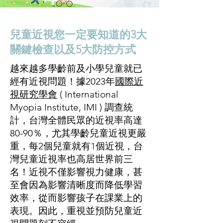
兒童近視您一定要知道的3大
關鍵檢查以及5大防控方式
越來越多學齡前及小學兒童就已
經有近視問題！據2023年
國際近
視研究學會
( International
Myopia Institute, IMI ) 調查統
計，台灣全體民眾的近視率高達
80-90％，尤其學齡兒童近視更嚴
重，每2個兒童就有1個近視，台
灣兒童近視率也高居世界前三
名！近視不僅影響視力健康，甚
至會因為影響清晰度而降低學習
效率，從而影響孩子在課業上的
表現。因此，重視並預防兒童近