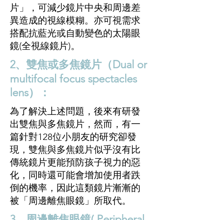
片」，可減少鏡片中央和周邊差
異造成的視線模糊。亦可視需求
搭配抗藍光或自動變色的太陽眼
鏡(全視線鏡片)。
2、雙焦或多焦鏡片（Dual or
multifocal focus spectacles
lens）：
為了解決上述問題，後來有研發
出雙焦與多焦鏡片，然而，有一
篇針對128位小朋友的研究卻發
現，雙焦與多焦鏡片似乎沒有比
傳統鏡片更能預防孩子視力的惡
化，同時還可能會增加使用者跌
倒的機率，因此這類鏡片漸漸的
被「周邊離焦眼鏡」所取代。
3、周邊離焦眼鏡( Peripheral