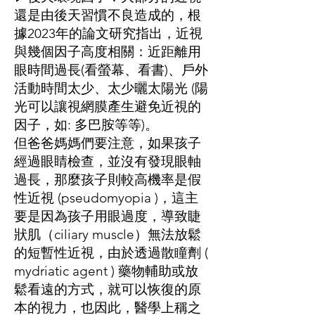
還是由後天習慣不良造成的，根
據2023年的論文研究指出，近視
與幾個因子高度相關：近距離用
眼時間過長(看螢幕、看書)、戶外
活動時間太少、太少曬太陽光 (陽
光可以讓視網膜產生避免近視的
因子，如: 多巴胺等等)。
但爸爸媽媽們要注意，如果孩子
經過眼睛檢查，並沒有發現眼軸
過長，那麼孩子則較高機率是假
性近視 (pseudomyopia )，這主
要是因為孩子用眼過度，導致睫
狀肌（ciliary muscle）無法放鬆
的短暫性近視，由於透過散瞳劑 (
mydriatic agent ) 藥物輔助或放
鬆看遠的方式，就可以恢復的原
本的視力，也因此，醫學上稱之