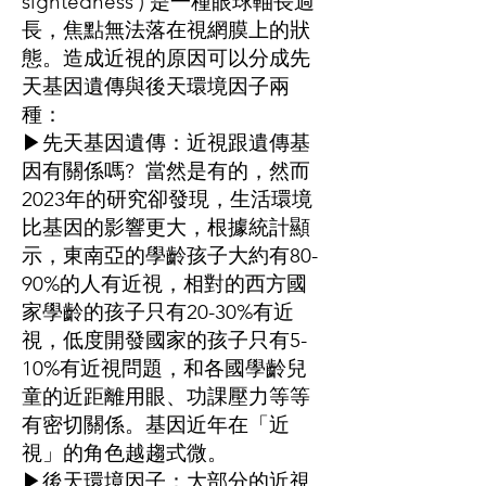
sightedness ) 是一種眼球軸長過
長，焦點無法落在視網膜上的狀
態。造成近視的原因可以分成先
天基因遺傳與後天環境因子兩
種：
▶先天基因遺傳：近視跟遺傳基
因有關係嗎? 當然是有的，然而
2023年的研究卻發現，生活環境
比基因的影響更大，根據統計顯
示，東南亞的學齡孩子大約有80-
90%的人有近視，相對的西方國
家學齡的孩子只有20-30%有近
視，低度開發國家的孩子只有5-
10%有近視問題，和各國學齡兒
童的近距離用眼、功課壓力等等
有密切關係。基因近年在「近
視」的角色越趨式微。
▶後天環境因子：大部分的近視