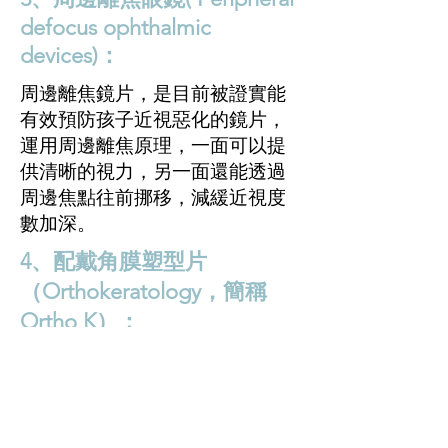
defocus ophthalmic
devices)：
周邊離焦鏡片，是目前被證實能
有效預防孩子近視惡化的鏡片，
運用周邊離焦原理，一面可以提
供清晰的視力，另一面還能透過
周邊焦點往前挪移，減緩近視度
數加深。
4、配戴角膜塑型片
（Orthokeratology，簡稱
Ortho K）：
是硬式隱形眼鏡，晚上睡覺時配
戴，也是透過光學週邊離焦的原
理，抑制近視，研究證實可延緩
眼軸的增長及近視的惡化。(現在