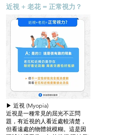
近視 + 老花 = 正常視力？
▶ 近視 (Myopia)
近視是一種常見的屈光不正問
題，有近視的人看近處較清楚，
但看遠處的物體就模糊。這是因