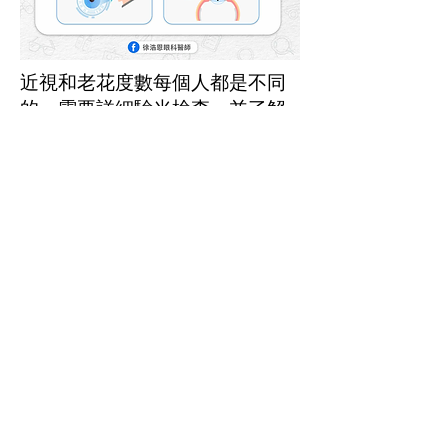
近視和老花度數每個人都是不同
的，需要詳細驗光檢查，並了解
平日用眼需求和距離，再客製化
設計應對方案。一般來說，有以
下幾種方法可以選擇：
▶ 配戴單焦點眼鏡、或單焦隱形
眼鏡
這種方式可以讓患者在不同用眼
距離下，都有最佳的視力，但使
用上比較不便，需頻繁地切換不
同度數的眼鏡/隱眼，來配合當下
用眼的場合與距離需求。
▶ 配戴多焦點眼鏡，或多焦點隱